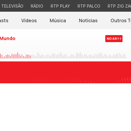
TELEVISÃO
RÁDIO
RTP PLAY
RTP PALCO
RTP ZIG ZA
asts
Vídeos
Música
Notícias
Outros 
(abre em nova jane
 Mundo
NO AR