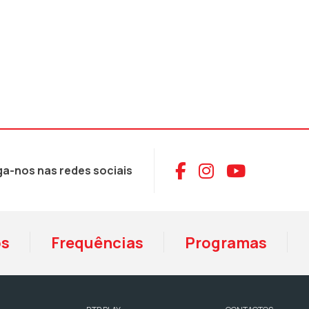
Aceder ao Face
Aceder ao I
Aceder 
ga-nos nas redes sociais
os
Frequências
Programas