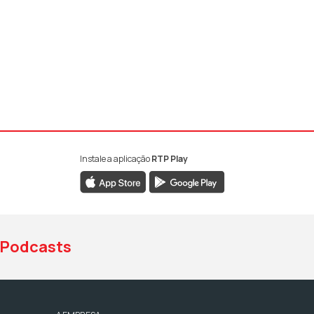
Instale a aplicação
RTP Play
book da RTP Antena 1
nstagram da RTP Antena 1
ao YouTube da RTP Antena 1
Podcasts