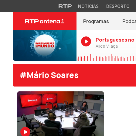
NOTÍCIAS
DESPORTO
Programas
Podc
Portugueses no
Alice Vilaça
#Mário Soares