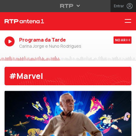
Entrar
Programa da Tarde
NO AR
Carina Jorge e Nuno Rodrigues
#Marvel