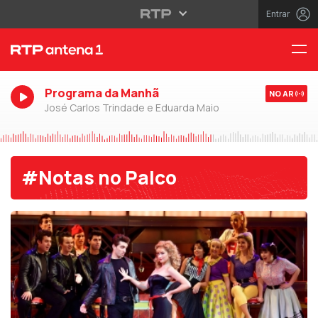
Entrar
Programa da Manhã
NO AR
José Carlos Trindade e Eduarda Maio
#Notas no Palco