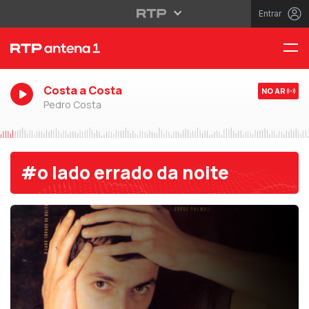
Entrar
Costa a Costa
NO AR
Pedro Costa
#o lado errado da noite