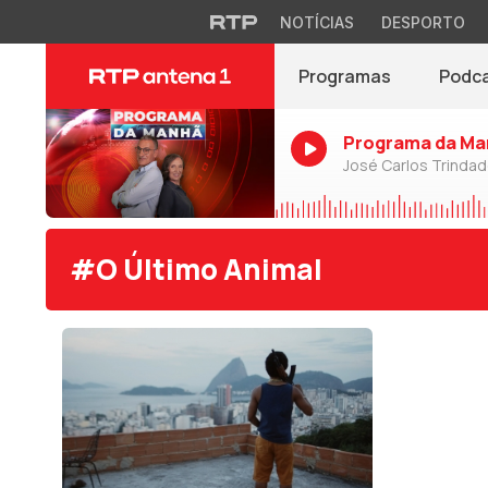
NOTÍCIAS
DESPORTO
Programas
Podc
Programa da Ma
José Carlos Trinda
#O Último Animal