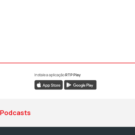
Instale a aplicação
RTP Play
book da RTP Antena 1
nstagram da RTP Antena 1
ao YouTube da RTP Antena 1
Podcasts