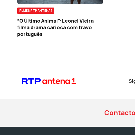
FILMES RTP ANTENA 1
“O Último Animal”: Leonel Vieira
filma drama carioca com travo
português
Si
Contact