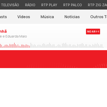
TELEVISÃO
RÁDIO
RTP PLAY
RTP PALCO
RTP ZIG ZA
asts
Vídeos
Música
Notícias
Outros 
(abre em nova jane
nhã
NO AR
de e Eduarda Maio