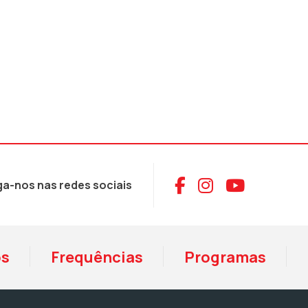
Aceder ao Face
Aceder ao I
Aceder 
ga-nos nas redes sociais
os
Frequências
Programas