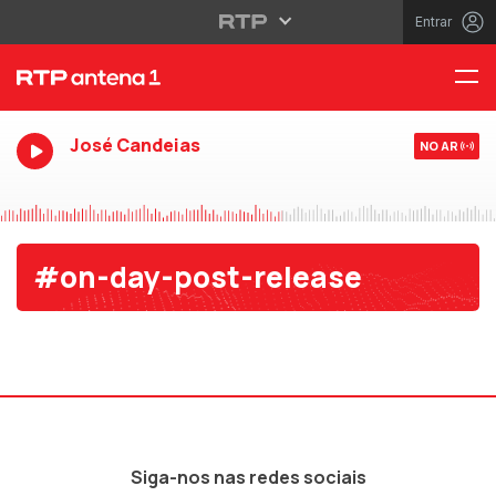
Entrar
José Candeias
NO AR
#on-day-post-release
Siga-nos nas redes sociais