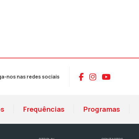
Aceder ao Face
Aceder ao I
Aceder 
ga-nos nas redes sociais
os
Frequências
Programas