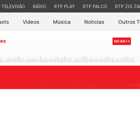
TELEVISÃO
RÁDIO
RTP PLAY
RTP PALCO
RTP ZIG ZA
asts
Vídeos
Música
Notícias
Outros 
(abre em nova jane
es
NO AR