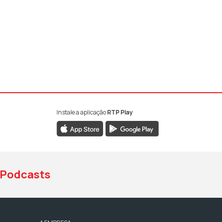
Instale a aplicação
RTP Play
book da RTP Antena 1
nstagram da RTP Antena 1
ao YouTube da RTP Antena 1
Podcasts