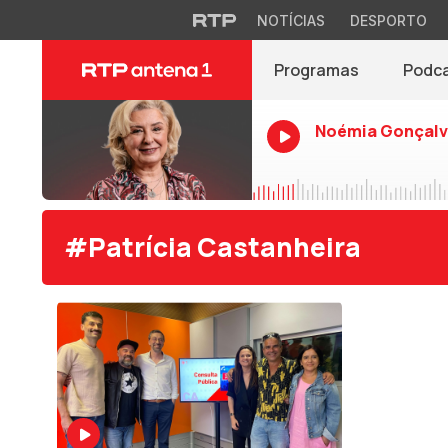
NOTÍCIAS
DESPORTO
Programas
Podc
Noémia Gonçalv
#Patrícia Castanheira