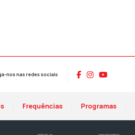
Aceder ao Face
Aceder ao I
Aceder 
ga-nos nas redes sociais
os
Frequências
Programas