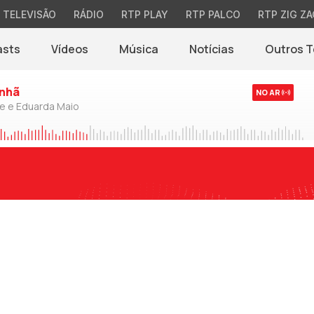
TELEVISÃO
RÁDIO
RTP PLAY
RTP PALCO
RTP ZIG ZA
asts
Vídeos
Música
Notícias
Outros 
(abre em nova jane
nhã
NO AR
de e Eduarda Maio