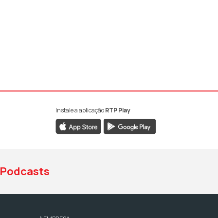
Instale a aplicação
RTP Play
book da RTP Antena 1
nstagram da RTP Antena 1
ao YouTube da RTP Antena 1
Podcasts