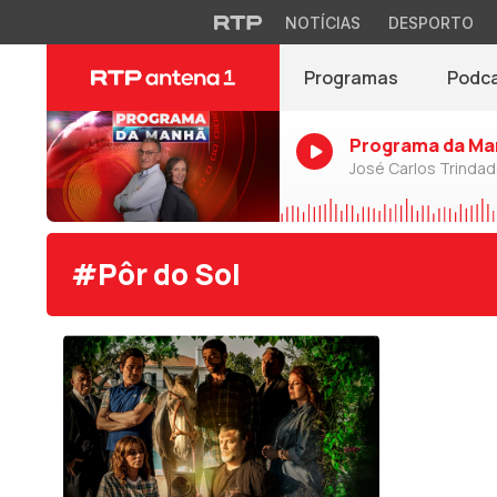
NOTÍCIAS
DESPORTO
Programas
Podc
Programa da Ma
José Carlos Trinda
#Pôr do Sol