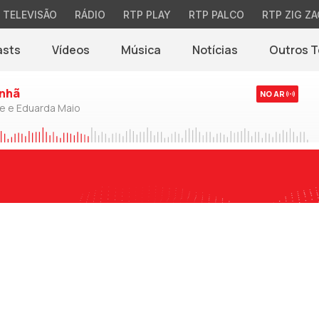
TELEVISÃO
RÁDIO
RTP PLAY
RTP PALCO
RTP ZIG ZA
asts
Vídeos
Música
Notícias
Outros 
(abre em nova jane
nhã
NO AR
de e Eduarda Maio