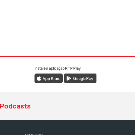
Instale a aplicação
RTP Play
book da RTP Antena 1
nstagram da RTP Antena 1
ao YouTube da RTP Antena 1
Podcasts