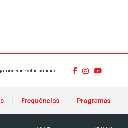
Aceder ao Face
Aceder ao I
Aceder 
ga-nos nas redes sociais
os
Frequências
Programas