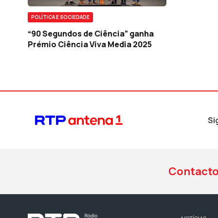
POLÍTICA E SOCIEDADE
“90 Segundos de Ciência” ganha
Prémio Ciência Viva Media 2025
Si
Contact