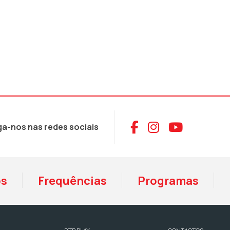
Aceder ao Face
Aceder ao I
Aceder 
ga-nos nas redes sociais
os
Frequências
Programas