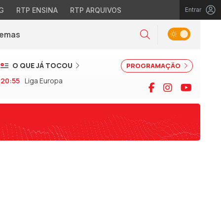
G
RTP ENSINA
RTP ARQUIVOS
Entrar
Alternar tema
Temas
la)
Pesquisar
O QUE JÁ TOCOU
PROGRAMAÇÃO
20:55
Liga Europa
Facebook
Instagram
YouTu