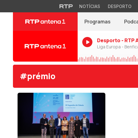
NOTÍCIAS
DESPORTO
Programas
Podc
Desporto - RTP 
Liga Europa - Benfic
#prémio