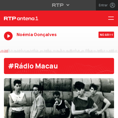
Entrar
Noémia Gonçalves
NO AR
#Rádio Macau