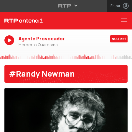
Entrar
Agente Provocador
NO AR
Herberto Quaresma
#Randy Newman