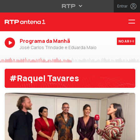
Entrar
Programa da Manhã
NO AR
José Carlos Trindade e Eduarda Maio
#Raquel Tavares