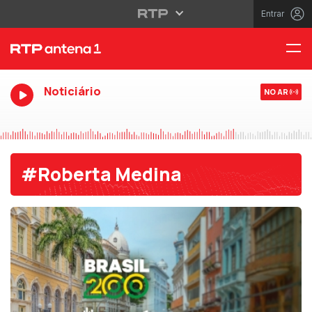
Entrar
Noticiário
NO AR
#Roberta Medina