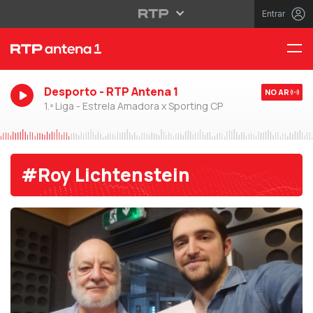
Entrar
Desporto - RTP Antena 1
NO AR
1.ª Liga - Estrela Amadora x Sporting CP
#Roy Lichtenstein