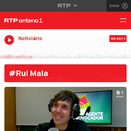
Entrar
Noticiário
NO AR
#Rui Maia