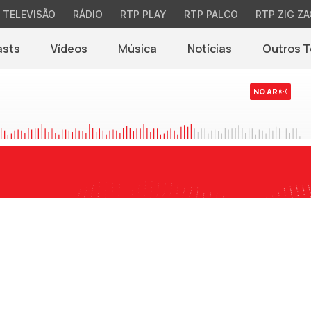
TELEVISÃO
RÁDIO
RTP PLAY
RTP PALCO
RTP ZIG ZA
asts
Vídeos
Música
Notícias
Outros 
(abre em nova jane
NO AR