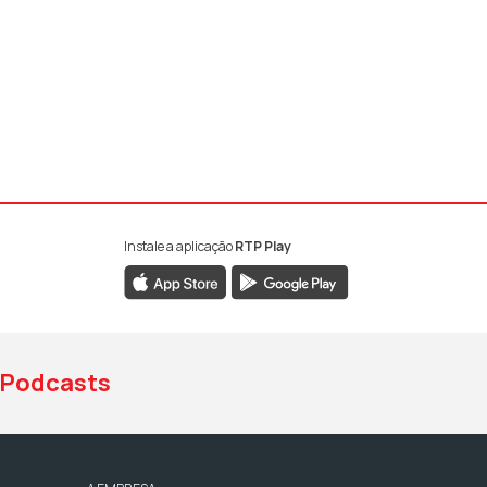
Instale a aplicação
RTP Play
book da RTP Antena 1
nstagram da RTP Antena 1
ao YouTube da RTP Antena 1
Podcasts