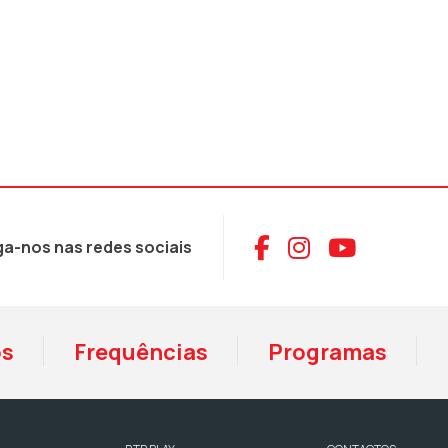
Aceder ao Face
Aceder ao I
Aceder 
ga-nos nas redes sociais
os
Frequências
Programas