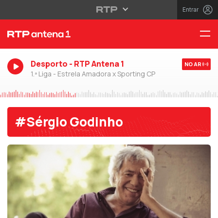
Entrar
Desporto - RTP Antena 1
NO AR
1.ª Liga - Estrela Amadora x Sporting CP
#Sérgio Godinho