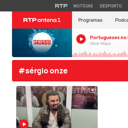
NOTÍCIAS
DESPORTO
Programas
Podc
Portugueses no
Alice Vilaça
#sérgio onze