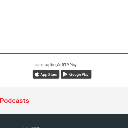
Instale a aplicação
RTP Play
book da RTP Antena 1
nstagram da RTP Antena 1
ao YouTube da RTP Antena 1
Podcasts