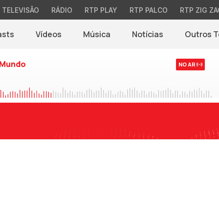
TELEVISÃO
RÁDIO
RTP PLAY
RTP PALCO
RTP ZIG ZA
asts
Vídeos
Música
Notícias
Outros 
(abre em nova jane
 Mundo
NO AR