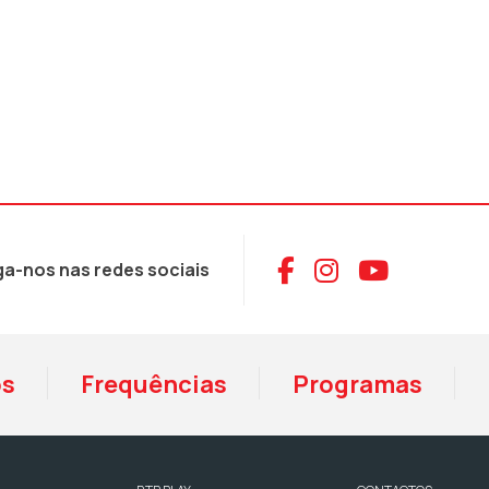
Aceder ao Face
Aceder ao I
Aceder 
ga-nos nas redes sociais
os
Frequências
Programas