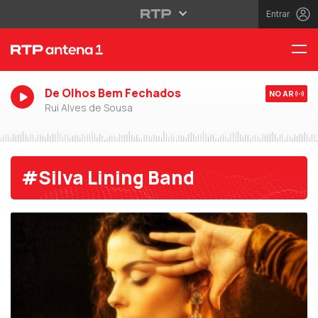
Entrar
De Olhos Bem Fechados
NO AR
Rui Alves de Sousa
#Silva Lining Band