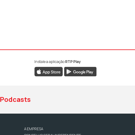
Instale a aplicação
RTP Play
book da RTP Antena 1
nstagram da RTP Antena 1
ao YouTube da RTP Antena 1
Podcasts
A EMPRESA