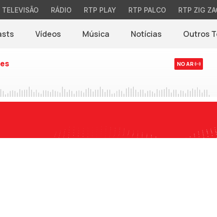
TELEVISÃO
RÁDIO
RTP PLAY
RTP PALCO
RTP ZIG ZA
asts
Vídeos
Música
Notícias
Outros 
(abre em nova jane
es
NO AR