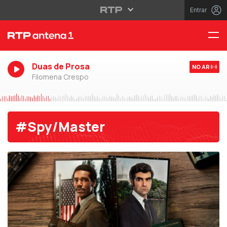
Entrar
Duas de Prosa
NO AR
Filomena Crespo
#Spy/Master