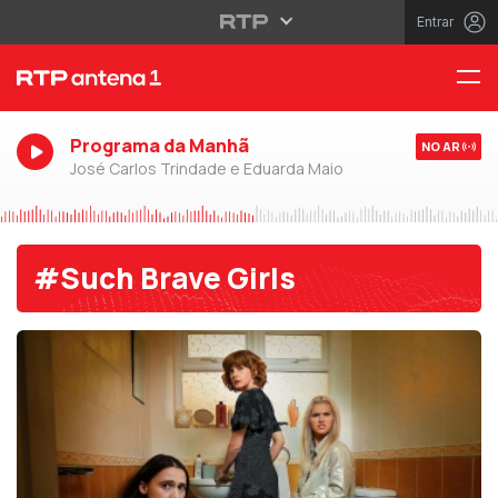
Entrar
Programa da Manhã
NO AR
José Carlos Trindade e Eduarda Maio
#Such Brave Girls