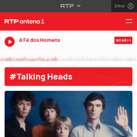
Entrar
A Fé dos Homens
NO AR
#Talking Heads