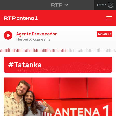
Entrar
Agente Provocador
NO AR
Herberto Quaresma
#Tatanka