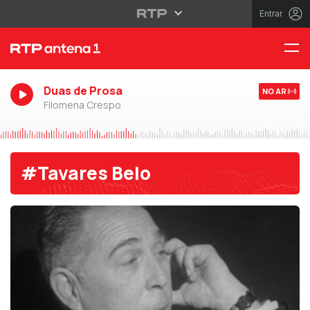
Entrar
Duas de Prosa
NO AR
Filomena Crespo
#Tavares Belo