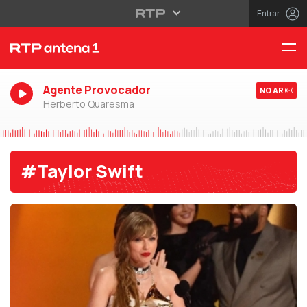
Entrar
Agente Provocador
NO AR
Herberto Quaresma
#Taylor Swift