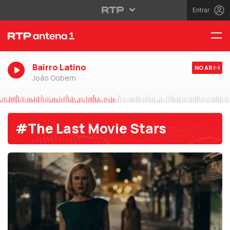
Entrar
Bairro Latino
NO AR
João Gobern
#The Last Movie Stars