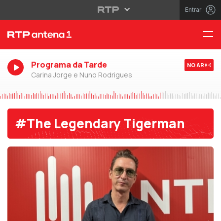
Entrar
Programa da Tarde
NO AR
Carina Jorge e Nuno Rodrigues
#The Legendary Tigerman