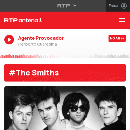
Entrar
Agente Provocador
NO AR
Herberto Quaresma
#The Smiths