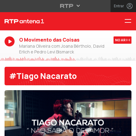
Entrar
O Movimento das Coisas
NO AR
Mariana Oliveira com Joana Bértholo, David
Erlich e Pedro Levi Bismarck
#Tiago Nacarato