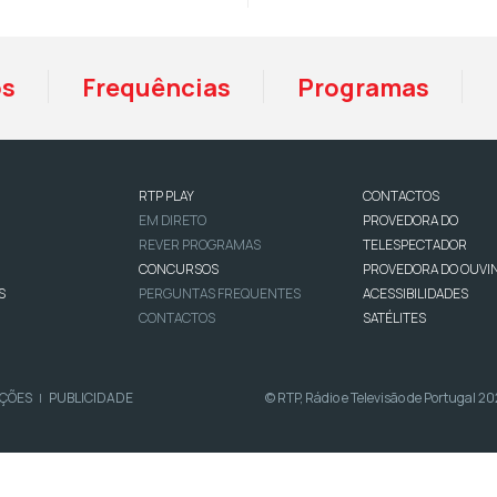
os
Frequências
Programas
RTP PLAY
CONTACTOS
EM DIRETO
PROVEDORA DO
REVER PROGRAMAS
TELESPECTADOR
CONCURSOS
PROVEDORA DO OUVI
S
PERGUNTAS FREQUENTES
ACESSIBILIDADES
CONTACTOS
SATÉLITES
IÇÕES
PUBLICIDADE
© RTP, Rádio e Televisão de Portugal 2
|