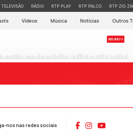
TELEVISÃO
RÁDIO
RTP PLAY
RTP PALCO
RTP ZIG ZA
asts
Vídeos
Música
Notícias
Outros 
(abre em nova jane
NO AR
Aceder ao Face
Aceder ao I
Aceder 
ga-nos nas redes sociais