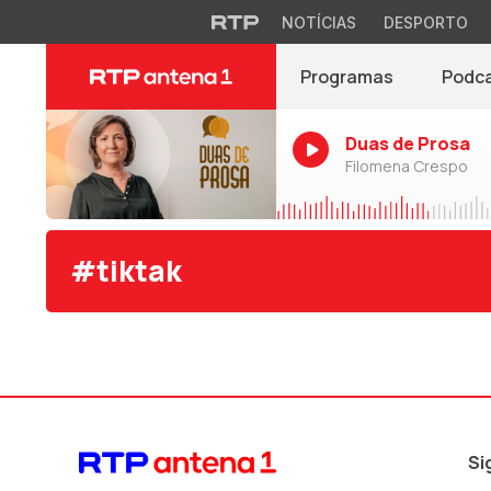
NOTÍCIAS
DESPORTO
Programas
Podc
Duas de Prosa
Filomena Crespo
#tiktak
Si