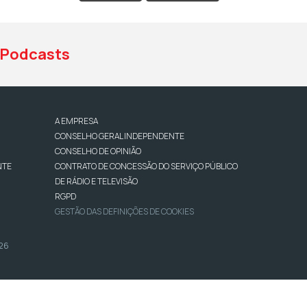
Podcasts
A EMPRESA
CONSELHO GERAL INDEPENDENTE
CONSELHO DE OPINIÃO
NTE
CONTRATO DE CONCESSÃO DO SERVIÇO PÚBLICO
DE RÁDIO E TELEVISÃO
RGPD
GESTÃO DAS DEFINIÇÕES DE COOKIES
026