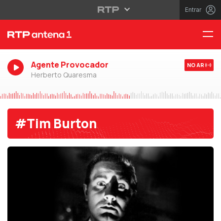
Entrar
Agente Provocador
NO AR
Herberto Quaresma
#Tim Burton