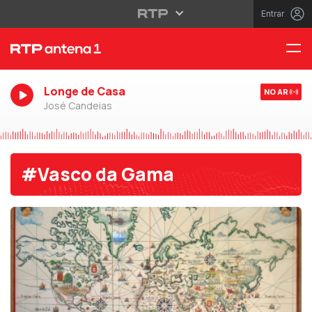
Entrar
Longe de Casa
NO AR
José Candeias
#Vasco da Gama