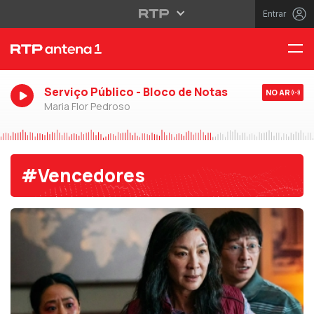
Entrar
Serviço Público - Bloco de Notas
NO AR
Maria Flor Pedroso
#Vencedores