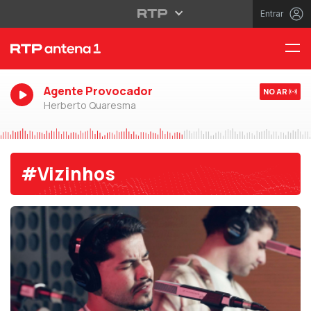
Entrar
Agente Provocador
NO AR
Herberto Quaresma
#Vizinhos