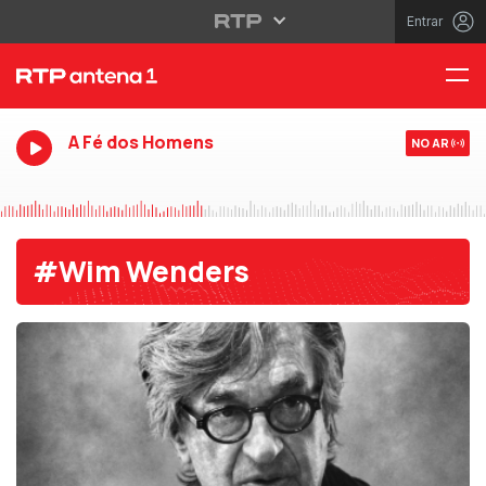
Entrar
A Fé dos Homens
NO AR
#Wim Wenders