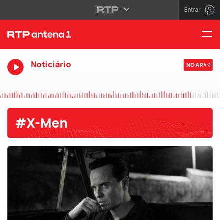
Entrar
Noticiário
NO AR
#X-Men