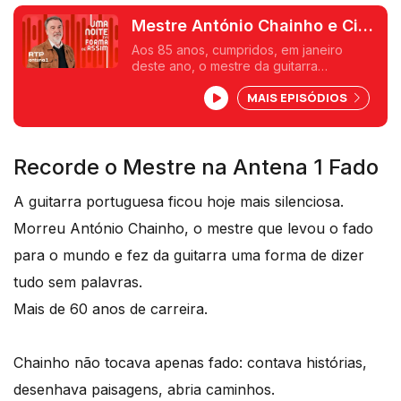
Mestre António Chainho e Ciro
Bertini
Aos 85 anos, cumpridos, em janeiro
deste ano, o mestre da guitarra
portuguesa António Chainho tem pela
MAIS EPISÓDIOS
frente um ano cheio de iniciativas. Mais
uma noite em forma de assim com Jorge
Afonso.
Recorde o Mestre na Antena 1 Fado
A guitarra portuguesa ficou hoje mais silenciosa.
Morreu António Chainho, o mestre que levou o fado
para o mundo e fez da guitarra uma forma de dizer
tudo sem palavras.
Mais de 60 anos de carreira.
Chainho não tocava apenas fado: contava histórias,
desenhava paisagens, abria caminhos.