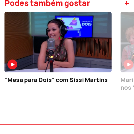
+
Podes também gostar
“Mesa para Dois” com Sissi Martins
Mari
nos 