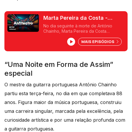
Marta Pereira da Costa -
Homenagem a António
No dia seguinte à morte de António
Chainho, Marta Pereira da Costa
Chainho
homenageia o "mestre" da guitarra
MAIS EPISÓDIOS
portuguesa. António Chainho morreu,
precisamente, no dia em que fez 88
anos.
“Uma Noite em Forma de Assim”
especial
O mestre da guitarra portuguesa António Chainho
partiu esta terça-feira, no dia em que completava 88
anos. Figura maior da música portuguesa, construiu
uma carreira singular, marcada pela excelência, pela
curiosidade artística e por uma relação profunda com
a guitarra portuguesa.