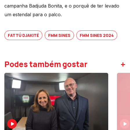
campanha Badjuda Bonita, e o porquê de ter levado
um estendal para o palco.
FATTÚ DJAKITÉ
FMM SINES
FMM SINES 2024
+
Podes também gostar