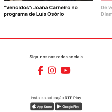
“Vencidos”: Joana Carneiro no
De v
programa de Luís Osório
Diam
Siga-nos nas redes sociais
Aceder ao Faceb
Aceder ao Ins
Aceder ao
Instale a aplicação
RTP Play