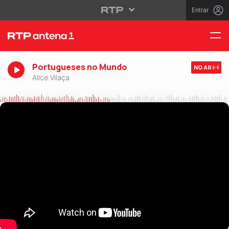
Entrar
Portugueses no Mundo
NO AR
Alice Vilaça