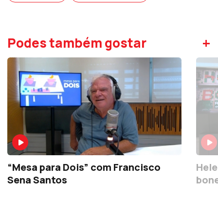
+
Podes também gostar
“Mesa para Dois” com Francisco
Hele
Sena Santos
bone