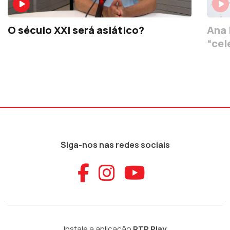
O século XXI será asiático?
Ana 
“cel
Siga-nos nas redes sociais
Aceder ao Faceb
Aceder ao Ins
Aceder ao
Instale a aplicação
RTP Play