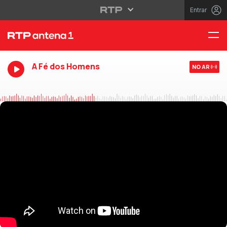
Entrar
A Fé dos Homens
NO AR