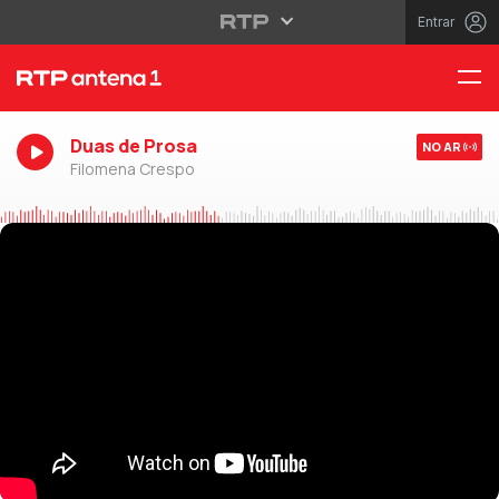
Entrar
Duas de Prosa
NO AR
Filomena Crespo