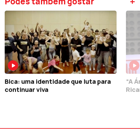
+
Podes também gostar
Bica: uma identidade que luta para
“A Á
continuar viva
Rica