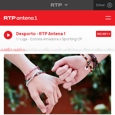
Entrar
Desporto - RTP Antena 1
NO AR
1.ª Liga - Estrela Amadora x Sporting CP