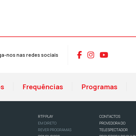
Aceder ao Face
Aceder ao I
Aceder 
ga-nos nas redes sociais
os
Frequências
Programas
RTP PLAY
CONTACTOS
EM DIRETO
PROVEDORA DO
REVER PROGRAMAS
TELESPECTADOR