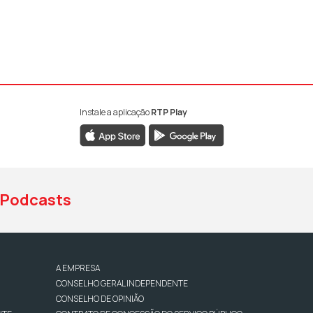
Instale a aplicação
RTP Play
book da RTP Antena 1
nstagram da RTP Antena 1
ao YouTube da RTP Antena 1
Podcasts
A EMPRESA
CONSELHO GERAL INDEPENDENTE
CONSELHO DE OPINIÃO