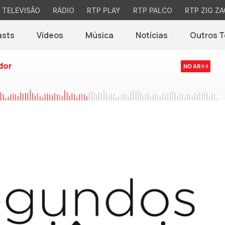
TELEVISÃO
RÁDIO
RTP PLAY
RTP PALCO
RTP ZIG ZA
asts
Vídeos
Música
Notícias
Outros 
(abre em nova jane
dor
NO AR