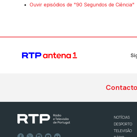
Ouvir episódios de "90 Segundos de Ciência"
Si
Contact
NOTÍCIAS
DESPORTO
TELEVISÃO