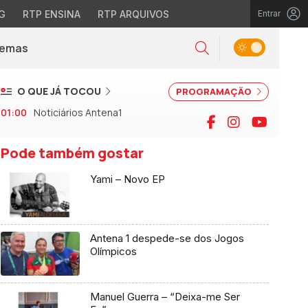
G
RTP ENSINA
RTP ARQUIVOS
Entrar
Alternar tema
Temas
la)
Pesquisar
O QUE JÁ TOCOU
PROGRAMAÇÃO
01:00
Noticiários Antena1
Facebook
Instagram
YouTu
Pode também gostar
Yami – Novo EP
Antena 1 despede-se dos Jogos
Olímpicos
Manuel Guerra – “Deixa-me Ser