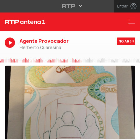
Entrar
Agente Provocador
NO AR
Herberto Quaresma