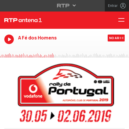
Entrar
A Fé dos Homens
NO AR