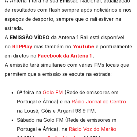
A Antena 1 terá na sua Emissão Nacional, atualização
de resultados com flash sempre após noticiários e nos
espaços de desporto, sempre que o rali estiver na
estrada.
A
EMISSÃO VÍDEO
da Antena 1 Rali está disponível
no
RTPPlay
mas também no
YouTube
e pontualmente
em diretos no
Facebook da Antena 1
.
A emissão terá simultâneo com várias FMs locais que
permitem que a emissão se escute na estrada:
6ª feira na
Golo FM
(Rede de emissores em
Portugal e África) e na
Rádio Jornal do Centro
na Lousã, Góis e Arganil 98.9 FM.
Sábado na Golo FM (Rede de emissores m
Portugal e África), na
Rádio Voz do Marão