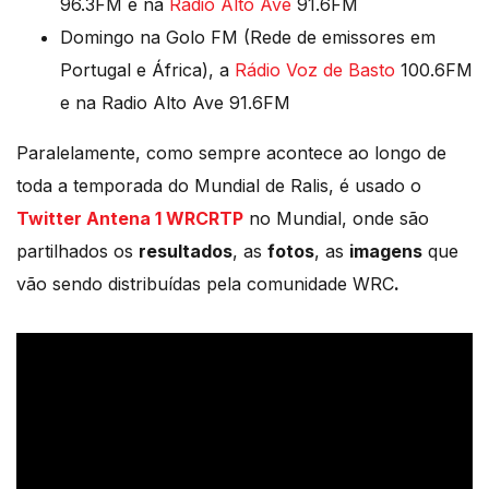
96.3FM e na
Radio Alto Ave
91.6FM
Domingo na Golo FM (Rede de emissores em
Portugal e África), a
Rádio Voz de Basto
100.6FM
e na Radio Alto Ave 91.6FM
Paralelamente, como sempre acontece ao longo de
toda a temporada do Mundial de Ralis, é usado o
Twitter Antena 1 WRCRTP
no Mundial, onde são
partilhados os
resultados
, as
fotos
, as
imagens
que
vão sendo distribuídas pela comunidade WRC
.