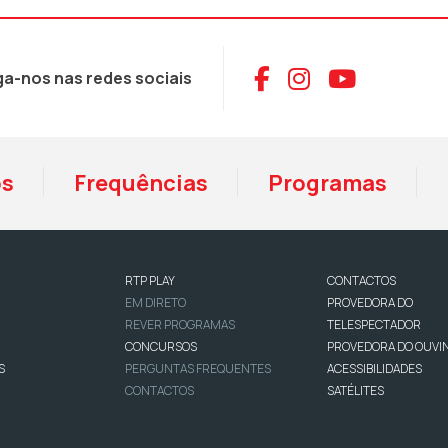
Aceder ao Face
Aceder ao I
Aceder 
ga-nos nas redes sociais
os
Frequências
Programas
RTP PLAY
CONTACTOS
EM DIRETO
PROVEDORA DO
REVER PROGRAMAS
TELESPECTADOR
CONCURSOS
PROVEDORA DO OUVI
S
PERGUNTAS FREQUENTES
ACESSIBILIDADES
CONTACTOS
SATÉLITES