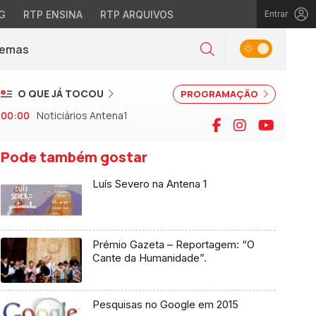
G
RTP ENSINA
RTP ARQUIVOS
Entrar
Alternar tema
Temas
la)
Pesquisar
O QUE JÁ TOCOU
PROGRAMAÇÃO
00:00
Noticiários Antena1
Facebook
Instagram
YouTu
Pode também gostar
Luís Severo na Antena 1
Prémio Gazeta – Reportagem: “O
Cante da Humanidade”.
Pesquisas no Google em 2015