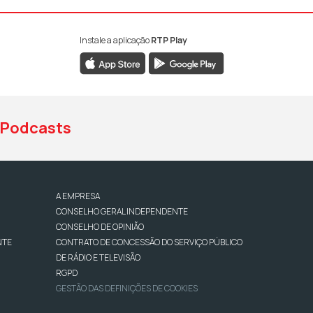
Instale a aplicação
RTP Play
book da RTP Antena 1
nstagram da RTP Antena 1
ao YouTube da RTP Antena 1
Podcasts
A EMPRESA
CONSELHO GERAL INDEPENDENTE
CONSELHO DE OPINIÃO
NTE
CONTRATO DE CONCESSÃO DO SERVIÇO PÚBLICO
DE RÁDIO E TELEVISÃO
RGPD
GESTÃO DAS DEFINIÇÕES DE COOKIES