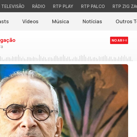
TELEVISÃO
RÁDIO
RTP PLAY
RTP PALCO
RTP ZIG ZA
asts
Vídeos
Música
Notícias
Outros 
(abre em nova jane
ogação
NO AR
ra