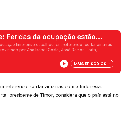
e: Feridas da ocupação estão
opulação timorense escolheu, em referendo, cortar amarras
trevistado por Ana Isabel Costa, José Ramos Horta,
, considera que o país está no bom caminho.
MAIS EPISÓDIOS
em referendo, cortar amarras com a Indonésia.
ta, presidente de Timor, considera que o país está no