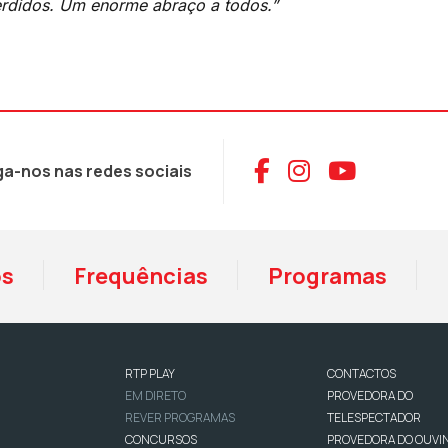
perdidos. Um enorme abraço a todos.”
Aceder ao Face
Aceder ao I
Aceder 
ga-nos nas redes sociais
os
Frequências
Programas
RTP PLAY
CONTACTOS
EM DIRETO
PROVEDORA DO
REVER PROGRAMAS
TELESPECTADOR
CONCURSOS
PROVEDORA DO OUVI