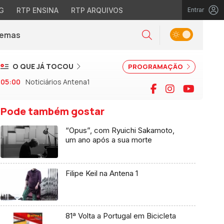
G
RTP ENSINA
RTP ARQUIVOS
Entrar
Alternar tema
Temas
la)
Pesquisar
O QUE JÁ TOCOU
PROGRAMAÇÃO
05:00
Noticiários Antena1
Facebook
Instagram
YouTu
Pode também gostar
“Opus”, com Ryuichi Sakamoto,
um ano após a sua morte
Filipe Keil na Antena 1
81ª Volta a Portugal em Bicicleta