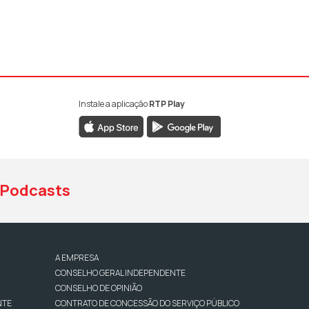
Instale a aplicação
RTP Play
book da RTP Antena 1
nstagram da RTP Antena 1
ao YouTube da RTP Antena 1
Podcasts
A EMPRESA
CONSELHO GERAL INDEPENDENTE
CONSELHO DE OPINIÃO
NTE
CONTRATO DE CONCESSÃO DO SERVIÇO PÚBLICO