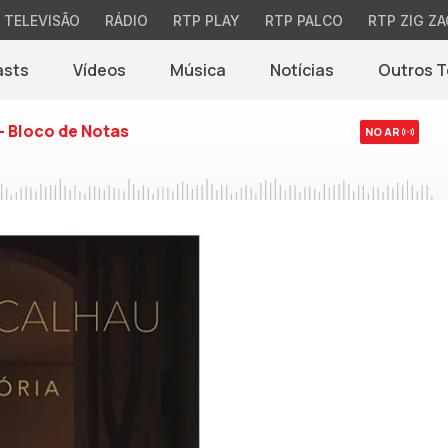
TELEVISÃO
RÁDIO
RTP PLAY
RTP PALCO
RTP ZIG ZA
asts
Vídeos
Música
Notícias
Outros 
(abre em nova jane
- Bloco de Notas
NO AR