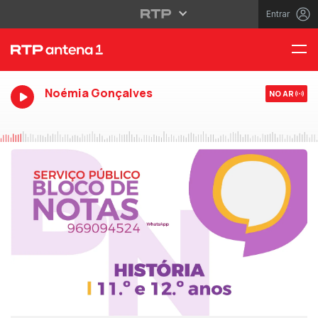
Entrar
Noémia Gonçalves
NO AR